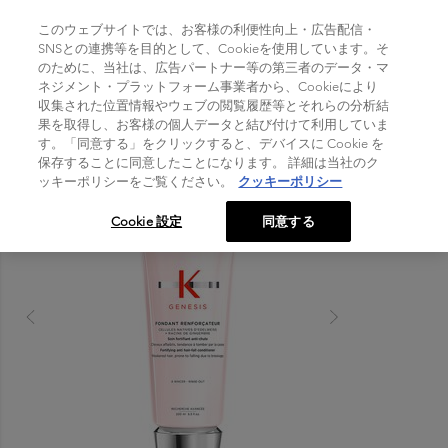
TOGGLE NAVIGATION
このウェブサイトでは、お客様の利便性向上・広告配信・
SNSとの連携等を目的として、Cookieを使用しています。そ
のために、当社は、広告パートナー等の第三者のデータ・マ
Home
>
ネジメント・プラットフォーム事業者から、Cookieにより
製品シリーズ
>
ジェネシス
>
フォンダン リインフォーサー
収集された位置情報やウェブの閲覧履歴等とそれらの分析結
果を取得し、お客様の個人データと結び付けて利用していま
す。「同意する」をクリックすると、デバイスに Cookie を
保存することに同意したことになります。 詳細は当社のク
ッキーポリシーをご覧ください。
クッキーポリシー
Cookie 設定
同意する