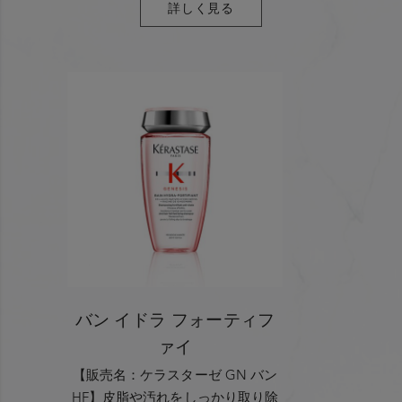
詳しく見る
0
0
バン イドラ フォーティフ
ァイ
【販売名：ケラスターゼ GN バン
HF】皮脂や汚れをしっかり取り除