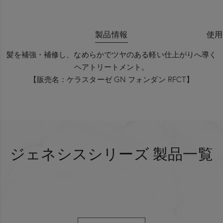
製品情報
使用
髪を補強・補修し、なめらかでツヤのある軽い仕上がりへ導く
ヘアトリートメント。
【販売名：ケラスターゼ GN フォンダン RFCT】
シャンプー後、水気を取った髪全体に塗布し、２～３分放置し
主な成分
た後にすすぎます。
エーデルワイスフラワーエキス*¹（コンディショニング成分）
ショウガ根エキス（コンディショニング成分）
ジェネシスシリーズ 製品一覧
ヴァイパーライド*²（コンディショニング成分）
ベジタルモイスチャー*³（保湿成分）
*1 エーデルワイスカルス培養エキス
*2 ジ酢酸ジペプチドジアミノブチロイルベンジルアミド
*3 キシリチルグルコシド、無水キシリトール、キシリトール