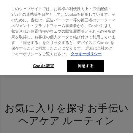
TOGGLE NAVIGATION
このウェブサイトでは、お客様の利便性向上・広告配信・
SNSとの連携等を目的として、Cookieを使用しています。そ
のために、当社は、広告パートナー等の第三者のデータ・マ
Home
>
ネジメント・プラットフォーム事業者から、Cookieにより
ヘアカウンセリング
収集された位置情報やウェブの閲覧履歴等とそれらの分析結
果を取得し、お客様の個人データと結び付けて利用していま
す。「同意する」をクリックすると、デバイスに Cookie を
保存することに同意したことになります。 詳細は当社のク
ッキーポリシーをご覧ください。
クッキーポリシー
Cookie 設定
同意する
お気に入りを探すお手伝い
ヘアケア ルーティン