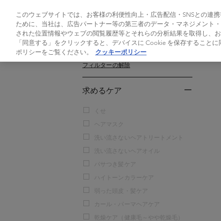
製品
このウェブサイトでは、お客様の利便性向上・広告配信・SNSとの連携等
ために、当社は、広告パートナー等の第三者のデータ・マネジメント・プ
された位置情報やウェブの閲覧履歴等とそれらの分析結果を取得し、お
Home
>
製品シリーズ
「同意する」をクリックすると、デバイスに Cookie を保存すること
フィルター
(2)
ポリシーをご覧ください。
クッキーポリシー
フィルターの解除
求めるケア
くせ
ヘアマスク
洗い流さないヘアトリートメント
洗い流さないヘアオイル
パサつき髪ケア
ハイトーンカラーケア
弱った頭皮・髪ケア
カール・パーマヘアケア
乾燥ケア（健康毛～やや乾燥毛）