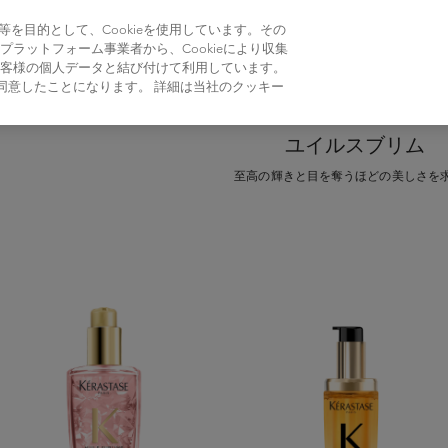
スカルプ＆ヘア カウンセリング
ケラスターゼについて
を目的として、Cookieを使用しています。その
ラットフォーム事業者から、Cookieにより収集
客様の個人データと結び付けて利用しています。
に同意したことになります。 詳細は当社のクッキー
ユイルスブリム
至高の輝きと目を奪うほどの美しさを