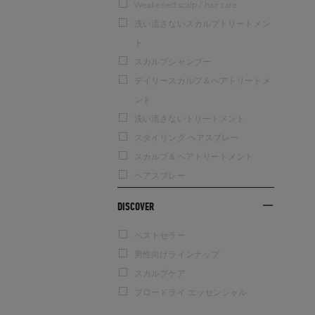
Weakened scalp / hair care
洗い流さないスカルプトリートメン
ト
スカルプシャンプー
デイリースカルプ＆ヘアトリートメ
ント
洗い流さないトリートメント
スタイリング ヘアスプレー
スカルプ＆ヘアトリートメント
ヘアスプレー
DISCOVER
ベストセラー
男性向けラインナップ
スカルプケア
ブロードライ エッセンシャル