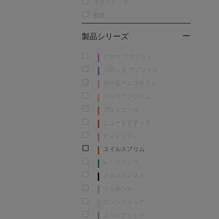
スタイリング
乾燥
製品シリーズ
クロマ アブソリュ
ブロンド アブソリュ
カールマニフェスト
グロスアブソリュ
プルミエール
ニュートリティブ
ディシプリン
ユイルスブリム
レジスタンス
クロノロジスト
ジェネシス
デンシフィック
スペシフィック