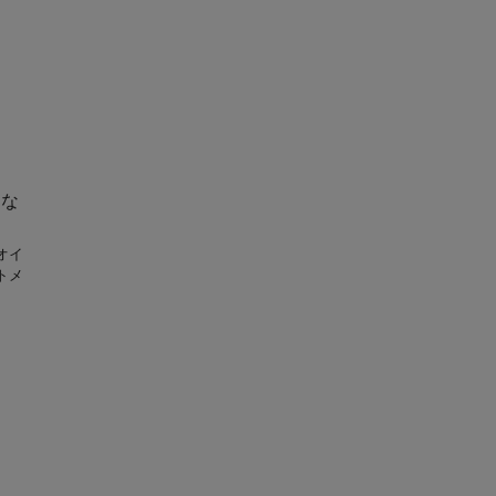
さな
オイ
トメ