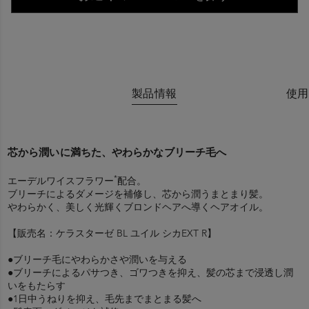
製品情報
使用
芯から潤いに満ちた、やわらかなブリーチ毛へ
*
エーデルワイスフラワー
配合。
ブリーチによるダメージを補修し、芯から潤うまとまり髪。
やわらかく、美しく光輝くブロンドヘアへ導くヘアオイル。
【販売名：ケラスターゼ BL ユイル シカEXT R】
●ブリーチ毛にやわらかさや潤いを与える
●ブリーチによるパサつき、ゴワつきを抑え、髪の芯まで浸透し潤
いをもたらす
●1日中うねりを抑え、毛先までまとまる髪へ