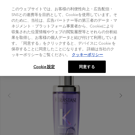
TOGGLE NAVIGATION
このウェブサイトでは、お客様の利便性向上・広告配信・
SNSとの連携等を目的として、Cookieを使用しています。そ
のために、当社は、広告パートナー等の第三者のデータ・マ
Home
>
ネジメント・プラットフォーム事業者から、Cookieにより
製品シリーズ
>
ブロンド アブソリュ
>
ユイル シカエクストリーム R
収集された位置情報やウェブの閲覧履歴等とそれらの分析結
果を取得し、お客様の個人データと結び付けて利用していま
す。「同意する」をクリックすると、デバイスに Cookie を
保存することに同意したことになります。 詳細は当社のク
ッキーポリシーをご覧ください。
クッキーポリシー
Cookie 設定
同意する