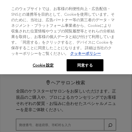
TOGGLE NAVIGATION
このウェブサイトでは、お客様の利便性向上・広告配信・
SNSとの連携等を目的として、Cookieを使用しています。そ
のために、当社は、広告パートナー等の第三者のデータ・マ
Home
>
ネジメント・プラットフォーム事業者から、Cookieにより
製品シリーズ
収集された位置情報やウェブの閲覧履歴等とそれらの分析結
果を取得し、お客様の個人データと結び付けて利用していま
す。「同意する」をクリックすると、デバイスに Cookie を
フィルター
(0)
保存することに同意したことになります。 詳細は当社のク
ッキーポリシーをご覧ください。
クッキーポリシー
Cookie 設定
同意する
ヘアサロン検索
全国のケラスターゼサロンをお探しいただけます。正
規品のご購入や、プロによるカウンセリングでお客様
それぞれの髪質・お悩みに合わせたスペシャルメニュ
ーを是非ご体験ください。