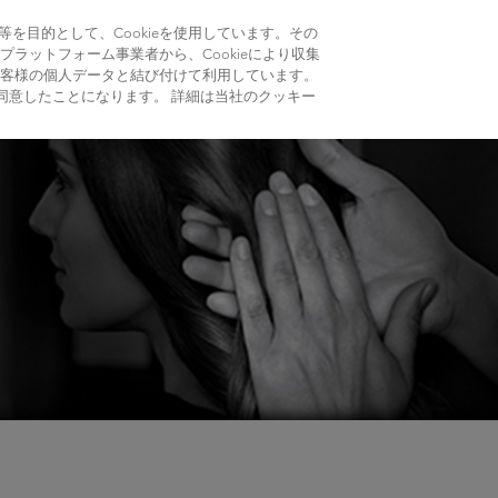
スカルプ＆ヘア カウンセリング
ケラスターゼについて
を目的として、Cookieを使用しています。その
ラットフォーム事業者から、Cookieにより収集
客様の個人データと結び付けて利用しています。
は
に同意したことになります。 詳細は当社のクッキー