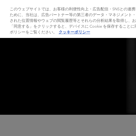
製品
このウェブサイトでは、お客様の利便性向上・広告配信・SNSとの連携等
ために、当社は、広告パートナー等の第三者のデータ・マネジメント・プ
された位置情報やウェブの閲覧履歴等とそれらの分析結果を取得し、お
Home
>
頭皮の臭いや脂っぽさの原因と対策と
「同意する」をクリックすると、デバイスに Cookie を保存すること
ポリシーをご覧ください。
クッキーポリシー