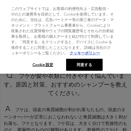
TOGGLE NAVIGATION
このウェブサイトでは、お客様の利便性向上・広告配信・
SNSとの連携等を目的として、Cookieを使用しています。そ
のために、当社は、広告パートナー等の第三者のデータ・マ
Home
>
ネジメント・プラットフォーム事業者から、Cookieにより
フケの原因と対策とは
収集された位置情報やウェブの閲覧履歴等とそれらの分析結
果を取得し、お客様の個人データと結び付けて利用していま
す。「同意する」をクリックすると、デバイスに Cookie を
保存することに同意したことになります。 詳細は当社のク
ッキーポリシーをご覧ください。
クッキーポリシー
Cookie 設定
同意する
Q
. フケが髪や衣類に付きやすく悩んでいま
す。原因と対策、おすすめのシャンプーを教え
てください。
A
. フケは、頭皮の角質細胞が剥がれ落ちたもの。頭皮のタ
ーンオーバーが正常におこなわれないと角質細胞は大きく剥が
れ落ち、フケとなります。フケ症は、大きく分けて乾燥性のも
のと、脂漏性のものの2種類があります。 乾燥性のフケは、粉