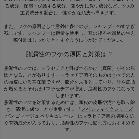
る成分、保湿・保護する成分、健やかに保つ成分など、5つの
主要成分を配合し、健やかな頭皮へ導きます。
また、フケの原因として意外に多いのが、シャンプーのすすぎ
残しです。シャンプーは適量を使用し、耳の後ろや襟足の生え
際付近はしっかりとすすぐように心がけてください。
脂漏性のフケの原因と対策は？
脂漏性のフケは、マラセチアと呼ばれるかび（真菌）がその原
因となることがあります。マラセチア菌そのものはすべての人
の頭皮にいる常在菌ですが、脂分を栄養としており、汗や皮脂
が増えるとそれだけマラセチアが増え、脂漏性のフケになって
しまいます。
脂漏性のフケを対策するためには、頭皮の皮脂や汚れを取り除
き、清潔に保つことが重要です。「
スペシフィックシリーズ
バン ゴマージュ ペリキュレール
」はマラセチア菌の増殖を防
ぐ有効成分が入っており、脂漏性のフケに悩む方におすすめで
す。