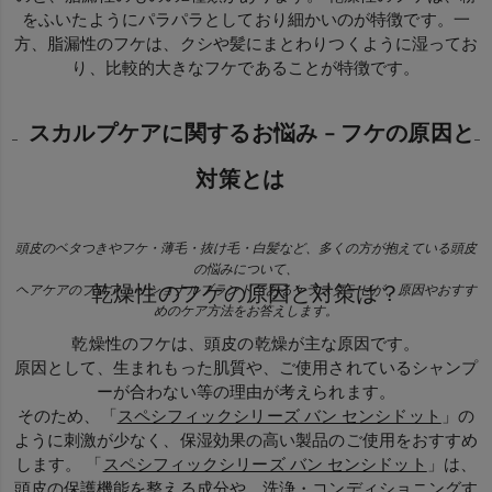
をふいたようにパラパラとしており細かいのが特徴です。一
方、脂漏性のフケは、クシや髪にまとわりつくように湿ってお
り、比較的大きなフケであることが特徴です。
スカルプケアに関するお悩み - フケの原因と
対策とは
頭皮のベタつきやフケ・薄毛・抜け毛・白髪など、多くの方が抱えている頭皮
の悩みについて、
乾燥性のフケの原因と対策は？
ヘアケアのプロフェッショナルブランドであるケラスターゼが、原因やおすす
めのケア方法をお答えします。
乾燥性のフケは、頭皮の乾燥が主な原因です。
原因として、生まれもった肌質や、ご使用されているシャンプ
ーが合わない等の理由が考えられます。
そのため、「
スペシフィックシリーズ バン センシドット
」の
ように刺激が少なく、保湿効果の高い製品のご使用をおすすめ
します。 「
スペシフィックシリーズ バン センシドット
」は、
頭皮の保護機能を整える成分や、洗浄・コンディショニングす